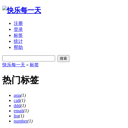
注册
登录
标签
统计
帮助
搜索
快乐每一天
»
标签
热门标签
asia
(1)
call
(1)
ddd
(1)
email
(1)
list
(1)
number
(1)